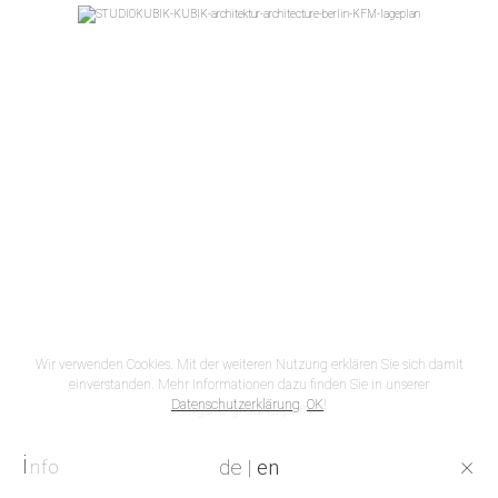
Wir verwenden Cookies. Mit der weiteren Nutzung erklären Sie sich damit
einverstanden. Mehr Informationen dazu finden Sie in unserer
Datenschutzerklärung
.
OK
!
figure ground plan
i
×
de
|
en