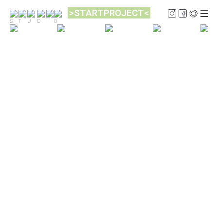
>STARTPROJECT<