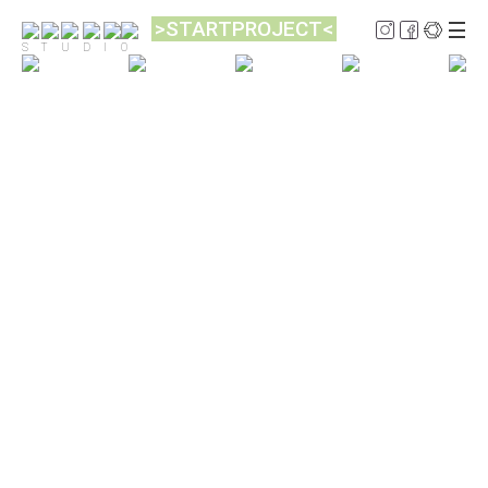
>STARTPROJECT<