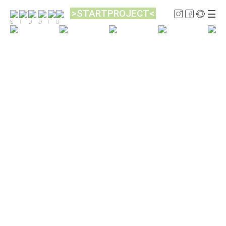
>STARTPROJECT<