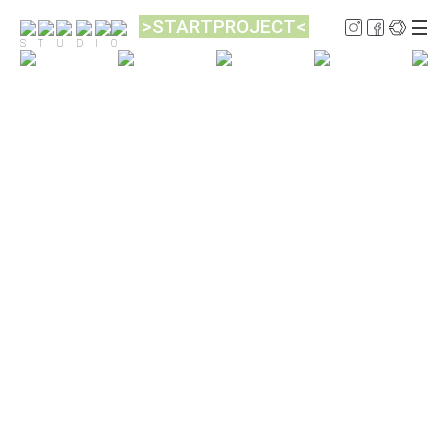
>STARTPROJECT<