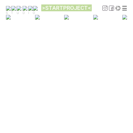
>STARTPROJECT<