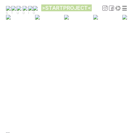
>STARTPROJECT<