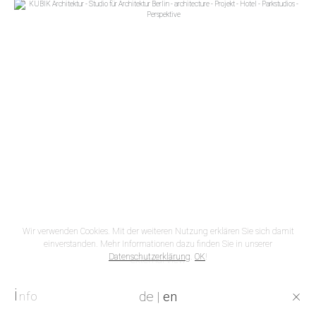
Wir verwenden Cookies. Mit der weiteren Nutzung erklären Sie sich damit
einverstanden. Mehr Informationen dazu finden Sie in unserer
Datenschutzerklärung
.
OK
!
external view
i
×
de
|
en