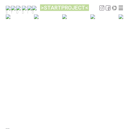
>STARTPROJECT<