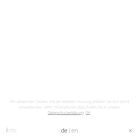
Wir verwenden Cookies. Mit der weiteren Nutzung erklären Sie sich damit
einverstanden. Mehr Informationen dazu finden Sie in unserer
Datenschutzerklärung
.
OK
!
Lageplan
i
×
de
|
en