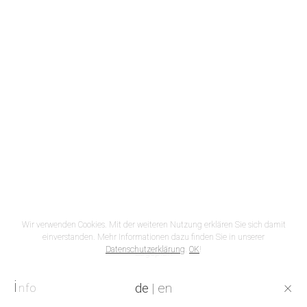
Wir verwenden Cookies. Mit der weiteren Nutzung erklären Sie sich damit
einverstanden. Mehr Informationen dazu finden Sie in unserer
Datenschutzerklärung
.
OK
!
Lageplan
i
×
de
|
en