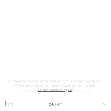
Wir verwenden Cookies. Mit der weiteren Nutzung erklären Sie sich damit
einverstanden. Mehr Informationen dazu finden Sie in unserer
Datenschutzerklärung
.
OK
!
Zwei verschränkte Baukörper bilden den Vorplatz
i
×
de
|
en