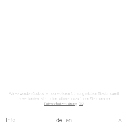
Wir verwenden Cookies. Mit der weiteren Nutzung erklären Sie sich damit
einverstanden. Mehr Informationen dazu finden Sie in unserer
Datenschutzerklärung
.
OK
!
i
×
de
|
en